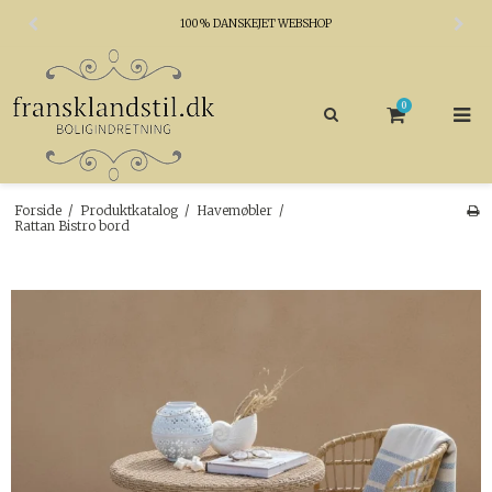
100% DANSKEJET WEBSHOP
0
Forside
/
Produktkatalog
/
Havemøbler
/
Rattan Bistro bord