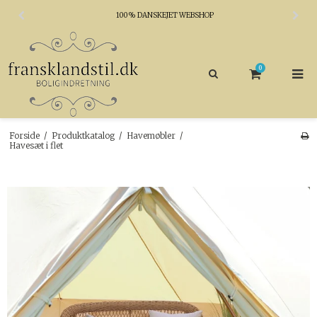
100% DANSKEJET WEBSHOP
0
Forside
/
Produktkatalog
/
Havemøbler
/
Havesæt i flet