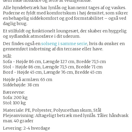
dem både holdbare og lette at vedligeholde.
Alle hyndebetræk har lynlås og kan nemt tages af og vaskes.
Puderne er fyldt med komfortskum i høj densitet, som sikrer
en behagelig siddekomfort og god formstabilitet – også ved
daglig brug.
Et stilfuldt og funktionelt loungesæt, der skaber en hyggelig
og sydlandsk atmosfære i dit uderum.
Der findes også en
solseng i samme serie
, hvis du ønsker en
gennemført indretning af din terrasse eller have.
Mål:
Sofa - Højde 86 cm, Længde 127 cm, Bredde 71,5 cm
Stol - Højde 86 cm, Længde 71,5 cm, Bredde 71 cm
Bord - Højde 45 cm, Længde 76 cm, Bredde 45 cm
Højde på armlæn: 65 cm
Siddehøjde: 38 cm
Bæreevne:
Sofa: 200 kg
Stol: 100 kg
Materiale: PE, Polyester, Polyurethan skum, Stål
Plejeanvisning: Aftageligt betræk med lynlås. Tåler håndvask
max. 40 grader
Levering: 2-4 hverdage