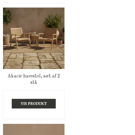
Akacie havestol, sæt af 2
stk
VIS PRODUKT