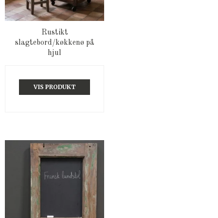
Rustikt
slagtebord/køkkenø på
hjul
VIS PRODUKT