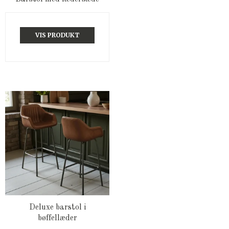
VIS PRODUKT
Deluxe barstol i
bøffellæder