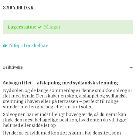
3.995,00 DKK
Lagerstatus:
På lager
Tilføj til ønskeliste
Beskrivelse
Solvogn i flet – afslapning med sydlandsk stemning
Nyd solen og de lange sommerdage i denne smukke solvogn i
flet med hynde. Den skaber en skøn, afslappet og sydlandsk
stemning i haven eller på terrassen – perfekt til rolige
stunder med en god bog eller en lur i solen.
Solvognen har et indstilleligt hovedgærde, så du nemt kan
finde den mest behagelige position, hvad enten du vil ligge
helt ned eller sidde let op.
Hynderne er fyldt med komfortskum i høj densitet, som