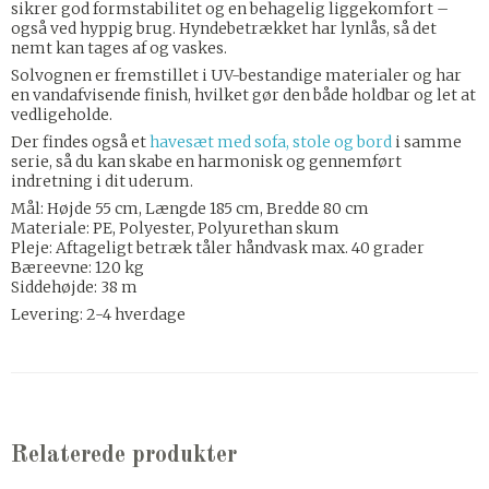
sikrer god formstabilitet og en behagelig liggekomfort –
også ved hyppig brug. Hyndebetrækket har lynlås, så det
nemt kan tages af og vaskes.
Solvognen er fremstillet i UV-bestandige materialer og har
en vandafvisende finish, hvilket gør den både holdbar og let at
vedligeholde.
Der findes også et
havesæt med sofa, stole og bord
i samme
serie, så du kan skabe en harmonisk og gennemført
indretning i dit uderum.
Mål: Højde 55 cm, Længde 185 cm, Bredde 80 cm
Materiale: PE, Polyester, Polyurethan skum
Pleje: Aftageligt betræk tåler håndvask max. 40 grader
Bæreevne: 120 kg
Siddehøjde: 38 m
Levering: 2-4 hverdage
Relaterede produkter