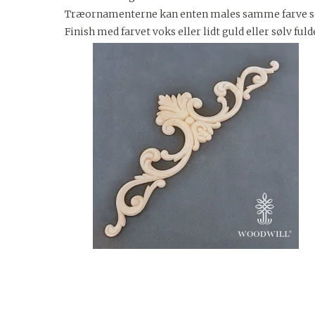
Træornamenterne kan enten males samme farve som u
Finish med farvet voks eller lidt guld eller sølv ful