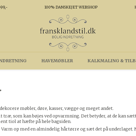
99,-
100% DANSKEJET WEBSHOP
NDRETNING
HAVEMØBLER
KALKMALING & TIL
r
dekorere møbler, døre, kasser, vægge og meget andet.
 træ, som kan bøjes ved opvarmning. Det betyder, at de kan sætt
ent tiol at hæfte på hele bagsiden.
Varm op med en almindelig hårtørre og sæt det på underlaget. N