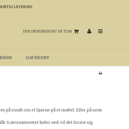
HURTIG LEVERING
DIN INDKØBSKURV ER TOM
BEHØR
GAVEKORT
es på rundt om et hjørne på et møbel. Eller på uens
år træornamentet køler ned, vil det forme sig