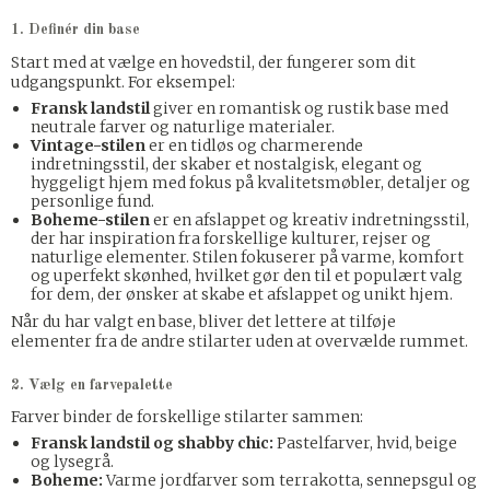
1. Definér din base
Start med at vælge en hovedstil, der fungerer som dit
udgangspunkt. For eksempel:
Fransk landstil
giver en romantisk og rustik base med
neutrale farver og naturlige materialer.
Vintage-stilen
er en tidløs og charmerende
indretningsstil, der skaber et nostalgisk, elegant og
hyggeligt hjem med fokus på kvalitetsmøbler, detaljer og
personlige fund.
Boheme-stilen
er en afslappet og kreativ indretningsstil,
der har inspiration fra forskellige kulturer, rejser og
naturlige elementer. Stilen fokuserer på varme, komfort
og uperfekt skønhed, hvilket gør den til et populært valg
for dem, der ønsker at skabe et afslappet og unikt hjem.
Når du har valgt en base, bliver det lettere at tilføje
elementer fra de andre stilarter uden at overvælde rummet.
2. Vælg en farvepalette
Farver binder de forskellige stilarter sammen:
Fransk landstil og shabby chic:
Pastelfarver, hvid, beige
og lysegrå.
Boheme:
Varme jordfarver som terrakotta, sennepsgul og