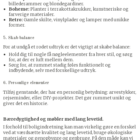
billederammer og blondegardiner.
Boheme:
Planter i terrakottakrukker, kunstneriske og
farverige materialer.
Retro:
Gamle skilte, vinylplader og lamper med unikke
former.
5. Skab balance
For at undgå et rodet udtryk er det vigtigt at skabe balance:
Hold dig til nogle få nøgleelementer fra hver stil, og sørg
for, at der er luft mellem dem.
Sørg for, at rummet stadig føles funktionelt og
indbydende, selv med forskellige udtryk.
6. Personlige elementer
Tilføj genstande, der har en personlig betydning: arvestykker,
rejseminder, eller DIY-projekter. Det gør rummet unikt og
giver det en historie.
Bæredygtighed og møbler med lang levetid.
I forhold til boligindretning kan man virkelig gøre en forskel
ved at værdsætte kvalitet og lang levetid, bruge økologiske
materialer og genopbygge og genbruge. På den måde kan vi