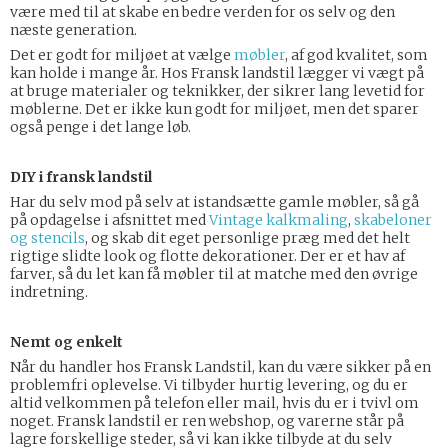
være med til at skabe en bedre verden for os selv og den
næste generation.
Det er godt for miljøet at vælge
møbler
, af god kvalitet, som
kan holde i mange år. Hos Fransk landstil lægger vi vægt på
at bruge materialer og teknikker, der sikrer lang levetid for
møblerne. Det er ikke kun godt for miljøet, men det sparer
også penge i det lange løb.
DIY i fransk landstil
Har du selv mod på selv at istandsætte gamle møbler, så gå
på opdagelse i afsnittet med
Vintage kalkmaling
,
skabeloner
og stencils
, og skab dit eget personlige præg med det helt
rigtige slidte look og flotte dekorationer. Der er et hav af
farver, så du let kan få møbler til at matche med den øvrige
indretning.
Nemt og enkelt
Når du handler hos Fransk Landstil, kan du være sikker på en
problemfri oplevelse. Vi tilbyder hurtig levering, og du er
altid velkommen på telefon eller mail, hvis du er i tvivl om
noget. Fransk landstil er ren webshop, og varerne står på
lagre forskellige steder, så vi kan ikke tilbyde at du selv