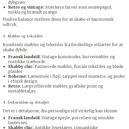
dybgrøn.
Retro og vintage:
Stærkere farver som sennepsgul,
turkis og brændt orange.
Find en balance mellem disse for at skabe et harmonisk
udtryk.
3. Møbler og tekstiler
Kombinér møbler og tekstiler fra forskellige stilarter for at
skabe dybde:
Fransk landstil:
Vintage kommoder, kurvemøbler og
rustikke træborde.
Shabby chic:
Patinerede møbler, florale tekstiler og bløde
plaider.
Boheme:
Lænestole i fløjl, tæpper med mønstre, og puder
i etnisk design.
Retro:
Lavprofilerede møbler, grafiske print og
metaldetaljer.
4. Dekoration og detaljer
Det er i detaljerne, din personlige stil virkelig kan skinne:
Fransk landstil:
Vintage spejle, porcelæn og smukke
lanterner.
Shabby chic:
Antikke lysestager, romantiske