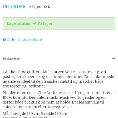
199,00 DKK
299,00 DKK
Lagerstatus:
På lager
Tilføj til ønskeliste
Beskrivelse
Lækker, blød quiltet plaid i farven Verte – en støvet grøn
pastel, der skaber ro og harmoni i hjemmet. Den afdæmpede
nuance er ideel til den franske landstil og matcher både
træsorter og jordtoner.
Plaiden er en del af Chic Antiques serie
Aix
og er fremstillet af
100% bomuld. Den tåler maskinvask ved 30 grader og er
derfor både praktisk og nem at holde. Et elegant valg til
sofaen, lænestolen eller soveværelset.
Mål: Længde 180 cm, Bredde 130 cm