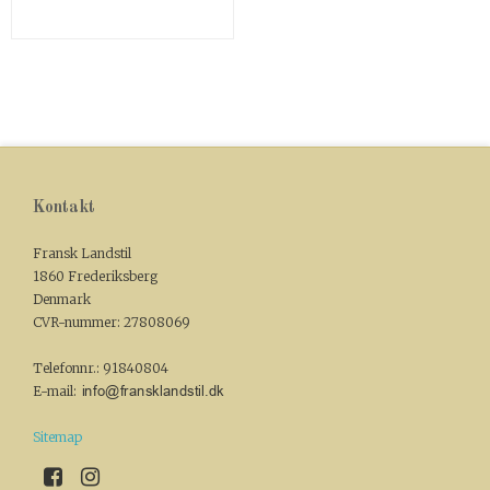
Kontakt
Fransk Landstil
1860 Frederiksberg
Denmark
CVR-nummer
:
27808069
Telefonnr.
:
91840804
E-mail
:
Sitemap