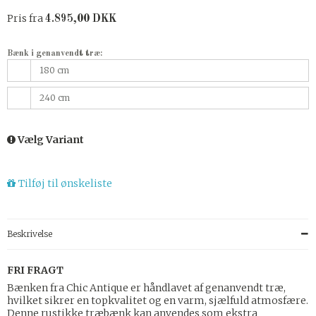
Pris fra
4.895,00 DKK
Bænk i genanvendt træ:
180 cm
240 cm
Vælg Variant
Tilføj til ønskeliste
Beskrivelse
FRI FRAGT
Bænken fra Chic Antique er håndlavet af genanvendt træ,
hvilket sikrer en topkvalitet og en varm, sjælfuld atmosfære.
Denne rustikke træbænk kan anvendes som ekstra