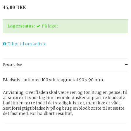
45,00 DKK
Lagerstatus:
På lager
Tilføj til ønskeliste
Beskrivelse
Bladsølv i ark med 100 stk. slagmetal 90 x 90 mm.
Anvisning: Overfladen skal være ren og tør. Brug en pensel til
at smøre et tyndt lag lim, hvor du ønsker at placere bladsølv.
Lad limen tørre indtil det stadig klistrer, men ikke er vådt.
Sæt forsigtigt bladsølv på og brug en blød børste til at sætte
det fast med. For holdbart resultat,