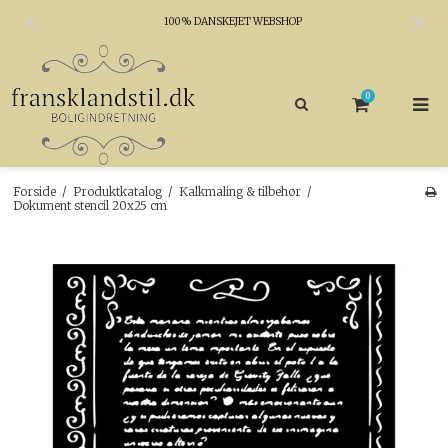
100% DANSKEJET WEBSHOP
0
Forside
/
Produktkatalog
/
Kalkmaling & tilbehør
/
Dokument stencil 20x25 cm