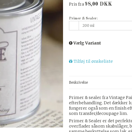
Pris fra
98,00 DKK
Primer & Sealer:
200 ml
Vælg Variant
Tilføj til ønskeliste
Beskrivelse
Primer & sealer fra Vintage Pai
efterbehandling. Det dækker 
fungerer også som en finish eft
som transfer/decoupage lim.
Primer & Sealer er det perfekte
overflader såsom skabslåger, b
samme beskyttelse som lak, give