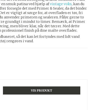
r en smuk patina ved hjælp af
vintage voks
, kan du
fter forsegle det med Primer & Sealer, da det binder
t er vigtigt at sørge for, at overfladen er tør, fri
 du anvender primeren og sealeren. Påfør gerne to
ørre grundigt i mindst to timer. Bemærk, at Primer
ing, men bliver klar, når det tørrer. Med dette
 professionel finish på dine malte overflader.
baseret, så det kan let fortyndes med lidt vand
tøj rengøres i vand.
VIS PRODUKT