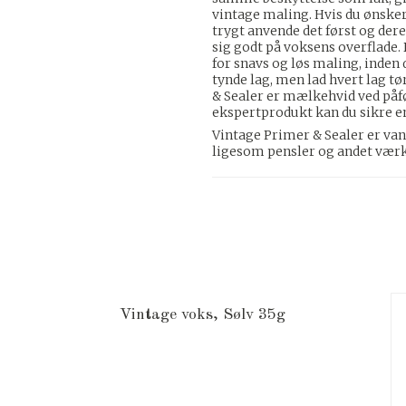
vintage maling. Hvis du ønske
trygt anvende det først og dere
sig godt på voksens overflade. De
for snavs og løs maling, inden
tynde lag, men lad hvert lag t
& Sealer er mælkehvid ved påfør
ekspertprodukt kan du sikre en
Vintage Primer & Sealer er vand
ligesom pensler og andet værk
Vintage voks, Sølv 35g