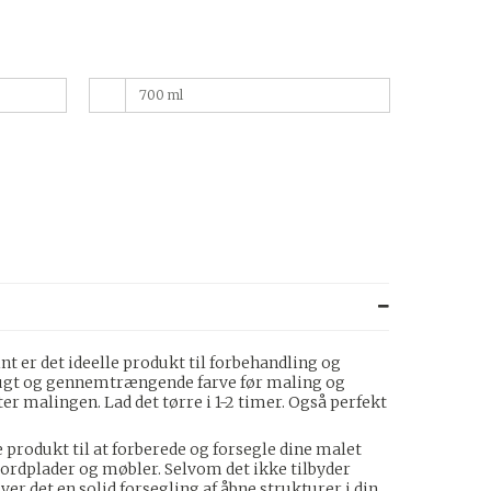
700 ml
nt er det ideelle produkt til forbehandling og
lugt og gennemtrængende farve før maling og
er malingen. Lad det tørre i 1-2 timer. Også perfekt
 produkt til at forberede og forsegle dine malet
ordplader og møbler. Selvom det ikke tilbyder
r det en solid forsegling af åbne strukturer i din