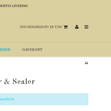
HURTIG LEVERING
DIN INDKØBSKURV ER TOM
BEHØR
GAVEKORT
r & Sealer
merferie